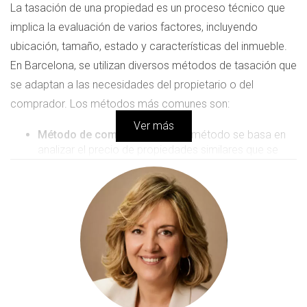
La tasación de una propiedad es un proceso técnico que
implica la evaluación de varios factores, incluyendo
ubicación, tamaño, estado y características del inmueble.
En Barcelona, se utilizan diversos métodos de tasación que
se adaptan a las necesidades del propietario o del
comprador. Los métodos más comunes son:
Ver más
Método de comparación:
Este método se basa en
analizar el precio de propiedades similares que se
han vendido recientemente en la misma zona. Al
comparar características como la superficie, el
número de habitaciones y la ubicación, se puede
estimar el valor de la propiedad en cuestión.
Método del coste:
Consiste en calcular el costo de
reconstruir la propiedad, teniendo en cuenta el precio
del terreno y los costos de construcción. Este
método es particularmente útil para propiedades
nuevas o en construcción.
Método de ingresos:
Utilizado principalmente para