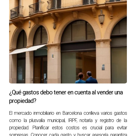
la cantidad que un propietario espera recibir al vender su
inmueble, la cual puede diferir significativamente del precio
de mercado. Esta diferencia puede surgir por varias
razones, incluyendo:
Expectativas del propietario:
Los propietarios
pueden tener un apego emocional a sus propiedades,
lo que a veces les lleva a sobrevalorar su inmueble.
Condiciones del mercado:
Las fluctuaciones en la
economía local o nacional pueden influir en los
precios, haciendo que el precio de mercado baje a
pesar de las expectativas del vendedor.
¿Qué gastos debo tener en cuenta al vender una
Estado de la propiedad:
Las propiedades que
requieren reparaciones pueden ser percibidas como
propiedad?
menos valiosas, afectando el precio de venta
El mercado inmobiliario en Barcelona conlleva varios gastos
esperado en comparación con el precio de
mercado.
como la plusvalía municipal, IRPF, notaría y registro de la
propiedad. Planificar estos costos es crucial para evitar
Un entendimiento claro de esta distinción puede ayudar a
sorpresas. Conocer cada gasto y buscar asesoría garantiza