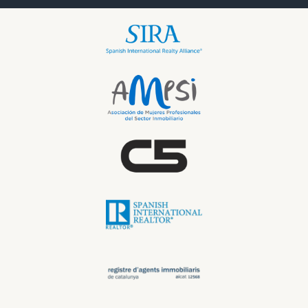
propiedades similares en buen estado.
¿Qué hacer si el precio de venta esperado es
más alto que el precio de mercado?
Si el precio de venta esperado es superior al precio de
mercado, es aconsejable reevaluar las expectativas,
considerar mejoras que puedan aumentar el valor, o bien
ajustar el precio para facilitar una venta más rápida.