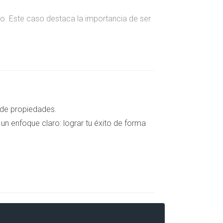
ero. Este caso destaca la importancia de ser
sos para solucionarlo. Siempre verifica las
 de propiedades.
un enfoque claro: lograr tu éxito de forma
manas. Tener toda la documentación lista
eso.