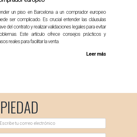
ender un piso en Barcelona a un comprador europeo
 el nuevo propietario.
ede ser complicado. Es crucial entender las cláusulas
ave del contrato y realizar validaciones legales para evitar
er tu propiedad o necesitas orientación legal,
oblemas. Este artículo ofrece consejos prácticos y
oceso complejo con confianza y seguridad.
sos reales para facilitar la venta.
Leer más
PIEDAD