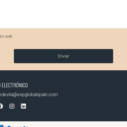
tio web
Enviar
 ELECTRÓNICO
apdevila@expglobalspain.com