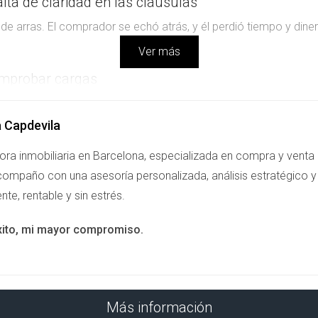
alta de claridad en las cláusulas
a de arras. El comprador se echó atrás, y él perdió tiempo y din
Ver más
omprobar cargas
 que tenía una hipoteca pendiente. Esto le costó tiempo y recur
a Capdevila
mpleta
ora inmobiliaria en Barcelona, especializada en compra y venta
ompaño con una asesoría personalizada, análisis estratégico y 
 certificado energético a tiempo. La transacción se retrasó se
ente, rentable y sin estrés.
ables.
xito, mi mayor compromiso.
n. Asegúrate de tener todo en regla antes de vender.
ría legal especializada para guiarte en cada paso del proc
Más información