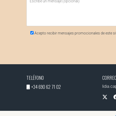
Acepto recibir mensajes promocionales de este si
TELÉFONO
CORREO
+34 690 62 71 02
lidia.c