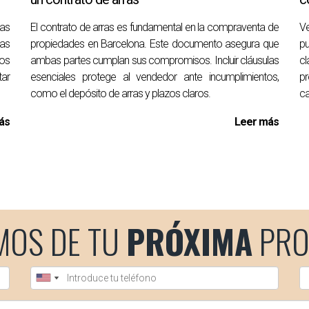
la venta?
ras
El contrato de arras es fundamental en la compraventa de
V
ya que tienen derechos sobre ciertos aspectos relacionados con
as
propiedades en Barcelona. Este documento asegura que
pu
los
ambas partes cumplan sus compromisos. Incluir cláusulas
cl
iliaria y ventas legales en Barcelona. Si estás pensando en vend
tar
esenciales protege al vendedor ante incumplimientos,
pr
34690627102. Estoy aquí para ayudarte a navegar por este pr
como el depósito de arras y plazos claros.
ca
ás
Leer más
MOS DE TU
PRÓXIMA
PRO