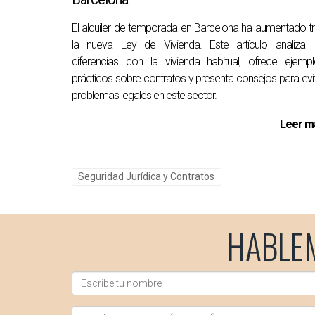
¿Debo notificar a la comunidad sobre 
El alquiler de temporada en Barcelona ha aumentado t
Sí, es recomendable informar a la comunidad, 
la nueva Ley de Vivienda. Este artículo analiza l
diferencias con la vivienda habitual, ofrece ejemp
Lidia Capdevila es una experta en gestión inmob
prácticos sobre contratos y presenta consejos para evi
no dudes en ponerte en contacto conmigo al +
problemas legales en este sector.
Leer m
Seguridad Jurídica y Contratos
HABLE