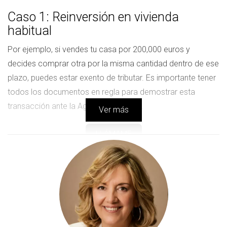
Caso 1: Reinversión en vivienda
habitual
Por ejemplo, si vendes tu casa por 200,000 euros y
decides comprar otra por la misma cantidad dentro de ese
plazo, puedes estar exento de tributar. Es importante tener
todos los documentos en regla para demostrar esta
transacción ante la Agencia Tributaria.
Ver más
LLÁMAME
Caso 2: Mayores de 65 años
Los propietarios mayores de 65 años tienen derecho a
vender su vivienda habitual sin pagar IRPF sobre las
ganancias obtenidas. Esta exención se aplica únicamente
a la venta de la vivienda que ha sido su residencia principal