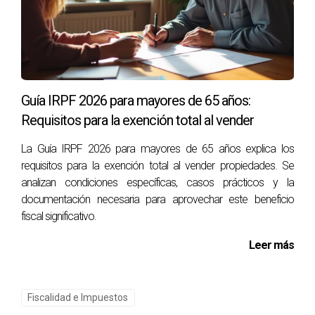
Puedes consultarme directamente si deseas
ayuda personalizándote cada aspecto
relacionado con tu situación fiscal al vender una
propiedad.
Lidia Capdevila es experta en temas fiscales y legales
Guía IRPF 2026 para mayores de 65 años:
relacionados con bienes raíces. Si tienes preguntas o
Requisitos para la exención total al vender
necesitas asistencia personalizada sobre cómo aplicar
La Guía IRPF 2026 para mayores de 65 años explica los
estas normativas a tu caso particular, no dudes en ponerte
requisitos para la exención total al vender propiedades. Se
en contacto conmigo al +34690627102.
analizan condiciones específicas, casos prácticos y la
documentación necesaria para aprovechar este beneficio
fiscal significativo.
Leer más
Fiscalidad e Impuestos