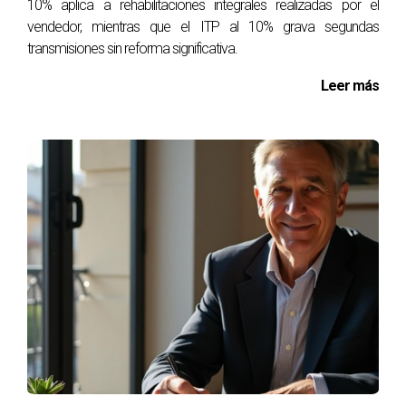
10% aplica a rehabilitaciones integrales realizadas por el
vendedor, mientras que el ITP al 10% grava segundas
No dudes en contactarme si necesitas más
transmisiones sin reforma significativa.
información sobre cómo proceder con tu
situación específica.
Leer más
FAQ
¿Qué pasa si vendo mi segunda vivienda?
Las exenciones mencionadas solo aplican a la vivienda
habitual. La venta de segundas residencias generalmente
implica el pago del IRPF sobre las ganancias obtenidas.
¿Cuánto tiempo tengo para reinvertir?
Tienes un plazo de dos años desde la venta de tu primera
vivienda para reinvertir en otra casa habitual y beneficiarte
de la exención fiscal.