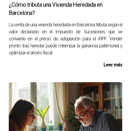
¿Puedo reinvertir en una propiedad menor?
¿Cómo tributa una Vivienda Heredada en
Barcelona?
Sí, pero solo podrás excluir la parte proporcional
correspondiente a la cantidad invertida. Si vendes por más
La venta de una vivienda heredada en Barcelona tributa según el
y compras por menos, tributarás sobre la diferencia.
valor declarado en el Impuesto de Sucesiones, que se
convierte en el precio de adquisición para el IRPF. Vender
¿Hay límites en cuanto al precio de compra?
pronto tras heredar puede minimizar la ganancia patrimonial y
optimizar el ahorro fiscal.
No hay límites estrictos siempre que reinviertas todo el
dinero obtenido en una nueva vivienda habitual dentro del
Leer más
plazo establecido.
¿Es necesario presentar documentación
adicional?
Sí, deberás presentar comprobantes de compra y venta,
así como cualquier documento relacionado con tu
situación fiscal ante la Agencia Tributaria.