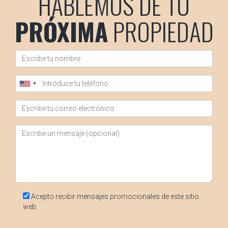
HABLEMOS DE TU
Barcelona y deseas maximizar tu rentabilidad, ¡no dudes en
contactarme! Estoy aquí para ayudarte a tomar decisiones
PRÓXIMA
PROPIEDAD
informadas y estratégicas sobre tu inversión inmobiliaria.
Preguntas Frecuentes
¿Cuál es la mejor época del año para alquilar
un apartamento turístico en Barcelona?
La mejor época suele ser durante la primavera y el verano
debido al aumento del turismo.
¿Es rentable alquilar a largo plazo?
Sí, alquilar a largo plazo puede proporcionar ingresos
estables incluso durante los meses más tranquilos del
turismo.
Acepto recibir mensajes promocionales de este sitio
web
¿Qué debo considerar al fijar precios para mi
propiedad?