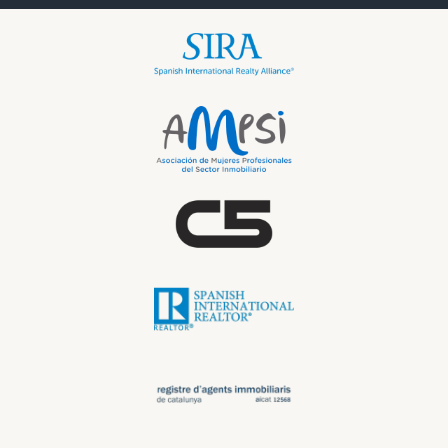
personalizado o tienes alguna pregunta adicional sobre
cómo navegar este emocionante mercado inmobiliario, ¡no
dudes en ponerte en contacto conmigo! Estoy aquí para
ayudarte a alcanzar tus objetivos financieros con
confianza y claridad.