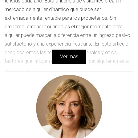
turistas cada año. Esta afluencia de visitantes crea un
mercado de alquiler dinámico que puede ser
extremadamente rentable para los propietarios. Sin
embargo, entender cuándo es el mejor momento para
alquilar puede marcar la diferencia entre un ingreso pasivo
satisfactorio y una experiencia frustrante. En este artículo,
desglosaremos las tendencias estacionales y otros
Ver más
factores que influyen en la rentabilidad del alquiler en esta
hermosa ciudad.
Estacionalidad en el Alquiler
La estacionalidad juega un papel crucial en el mercado de
alquiler de Barcelona. Durante ciertos meses del año, la
demanda puede aumentar significativamente, lo que se
traduce en precios más altos y una mayor tasa de
ocupación. A continuación, exploraremos cómo las