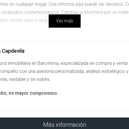
tes en cualquier hogar. Una reforma aquí puede ser decisiva. 
on acabados contemporáneos. Cambiar la encimera por un materi
mbién añade valor a largo plazo.
Ver más
s pueden tener un gran impacto. Cambiar azulejos viejos por op
a Capdevila
ambiente. Además, considera añadir elementos como calefacció
ora inmobiliaria en Barcelona, especializada en compra y venta
ompaño con una asesoría personalizada, análisis estratégico y 
ente, rentable y sin estrés.
funcionales son esenciales para hacer tu piso más atractivo y e
xito, mi mayor compromiso.
un factor decisivo para muchos compradores. Invertir en ventana
ivamente los costos energéticos y aumentar el confort del hogar
os preocupados por el medio ambiente.
Más información