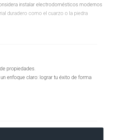
Considera instalar electrodomésticos modernos
al duradero como el cuarzo o la piedra
ciones más modernas o instalar una ducha a ras
n o grifería de diseño, que no solo son
 de propiedades.
un enfoque claro: lograr tu éxito de forma
ficiente.
s de doble acristalamiento o sistemas de
. Esto no solo beneficia a los actuales