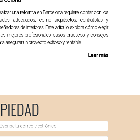
alizar una reforma en Barcelona requiere contar con los
liados adecuados, como arquitectos, contratistas y
res. Desde mejorar la estética hasta
señadores de interiores. Este artículo explora cómo elegir
ogar destaque en el competitivo mercado
los mejores profesionales, casos prácticos y consejos
ontactar a Lidia Capdevila.
ra asegurar un proyecto exitoso y rentable.
Leer más
el valor total del piso.
PIEDAD
ciencia energética.
 de venta más alto.