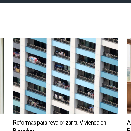
está ganando popularidad en Barcelona. Si tienes la posibilidad 
inoso. Los espacios abiertos permiten una mejor circulación del a
 un impacto real en el valor de tu propiedad, compartimos tres
dió invertir en una reforma completa de su cocina. Cambió los
 su piso se vendió por un 15% más que el precio inicial estimado
tualizar su baño añadiendo un nuevo lavabo y cambiando los a
nte en un mercado competitivo.
lizó varias mejoras en su hogar enfocadas en la eficiencia energ
Reformas para revalorizar tu Vivienda en
A
as, sino que también recibió ofertas superiores al precio origina
Barcelona
B