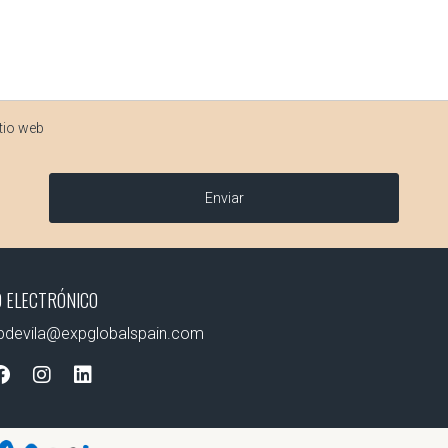
to; pequeñas reformas pueden tardar unas semanas, mientras qu
a las reformas?
tio web
 por cuenta propia, contratar a un profesional asegura result
tunidad para mejorar tanto tu calidad de vida como la rentabili
Enviar
 ELECTRÓNICO
apdevila@expglobalspain.com