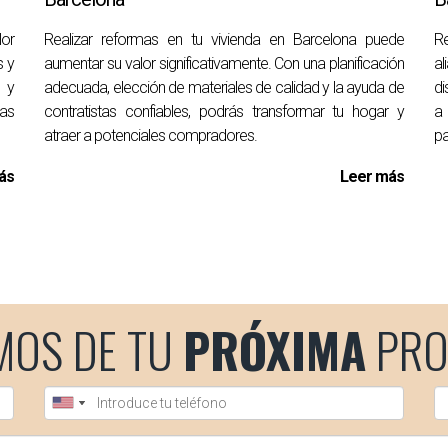
lor
Realizar reformas en tu vivienda en Barcelona puede
Re
s y
aumentar su valor significativamente. Con una planificación
a
e manera de aumentar su valor y atraer a potenciales comprado
s y
adecuada, elección de materiales de calidad y la ayuda de
di
iciencia energética, cada reforma cuenta para hacer que tu h
as
contratistas confiables, podrás transformar tu hogar y
a 
 el siguiente paso hacia una inversión más valiosa, no dudes en c
atraer a potenciales compradores.
pa
ás
Leer más
para aumentar el valor de mi piso?
eble; sin embargo, se recomienda destinar entre el 5% y el 10% d
s?
MOS DE TU
PRÓXIMA
PRO
 relacionadas con la cocina y el baño, así como mejoras en efi
ender o después?
umenta el atractivo del inmueble y puede resultar en un precio