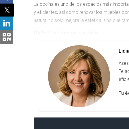
La cocina es uno de los espacios más importan
y eficientes, así como renovar los muebles c
natural no solo mejora la estética, sino que ta
Baño: Un Espacio de Relax
El baño es otro lugar clave donde las reforma
Lidi
de suelo puede transformar completamente el 
atractivos, sino también funcionales.
Ases
Te ac
Mejoras Funcionales
efici
Además de las reformas estéticas, las mejoras 
Tu é
Eficiencia Energética: Ahorra y Gana
La eficiencia energética se ha convertido en 
calefacción eficientes puede reducir significat
propietarios, sino que también atrae a aquell