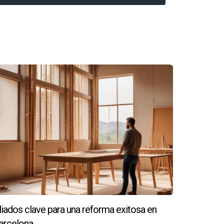
de derribar muros no estructurales, considera
ire y la luz natural, lo cual es muy atractivo
 casos prácticos:
 muebles antiguos por unos modernos y añadió
.
zulejos por unos más elegantes. Esta pequeña
ética, incluyendo nuevas ventanas y aislamiento
liados clave para una reforma exitosa en
l cuando decidió vender.
arcelona