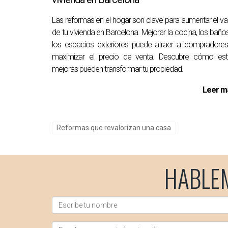
Conclusión
Las reformas en el hogar son clave para aumentar el va
de tu vivienda en Barcelona. Mejorar la cocina, los baño
Reformar tu piso en Barcelona es una excelent
los espacios exteriores puede atraer a compradore
implementar soluciones funcionales como la ef
maximizar el precio de venta. Descubre cómo est
inmobiliario barcelonés. Si estás listo para dar
mejoras pueden transformar tu propiedad.
Preguntas Frecuentes
Leer m
¿Cuánto debería invertir en reformas 
La inversión depende del estado actual del inmu
Reformas que revalorizan una casa
¿Qué reformas son las más rentable
HABLE
Las reformas más rentables suelen ser aquellas
¿Es mejor hacer reformas antes de v
Hacer reformas antes de vender generalmente a