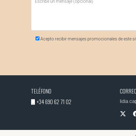
¿Cuánto tiempo tardan las reformas?
El tiempo varía según la magnitud del proyec
meses.
¿Debo contratar a un profesional par
Acepto recibir mensajes promocionales de este si
Si bien algunas tareas menores pueden hacerse
locales. Recuerda que cada reforma es una opor
TELÉFONO
CORREO
+34 690 62 71 02
lidia.c