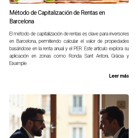
venta o alquiler del inmueble, sino que también asegura que
Método de Capitalización de Rentas en
su valor sea competitivo en un mercado cada vez más
Barcelona
exigente. Si estás considerando invertir o vender un local
reconvertido en Sants o cualquier otra zona similar, te
El método de capitalización de rentas es clave para inversores
animo a consultar con expertos del sector inmobiliario
en Barcelona, permitiendo calcular el valor de propiedades
basándose en la renta anual y el PER. Este artículo explora su
como Lidia Capdevila. Ella puede ofrecerte asesoramiento
aplicación en zonas como Ronda Sant Antoni, Gràcia y
personalizado para maximizar tu inversión y ayudarte a
Eixample.
navegar por este emocionante proceso.
Leer más
¿Estás listo para dar el siguiente paso?
Si deseas explorar las oportunidades disponibles o
necesitas más información sobre cómo obtener una
Cédula de Habitabilidad, no dudes en contactar a Lidia
Capdevila hoy mismo.
¡No te quedes atrás!