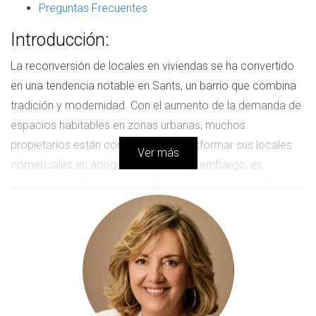
Preguntas Frecuentes
Introducción:
La reconversión de locales en viviendas se ha convertido
en una tendencia notable en Sants, un barrio que combina
tradición y modernidad. Con el aumento de la demanda de
espacios habitables en zonas urbanas, muchos
propietarios están considerando transformar sus locales
Ver más
comerciales en acogedores lofts. Sin embargo, es
esencial entender que no todos los locales tienen el mismo
valor en el mercado inmobiliario. La presencia o ausencia
de una Cédula de Habitabilidad puede marcar una gran
diferencia en el precio por metro cuadrado. Este
documento no solo garantiza que la propiedad cumple con
los requisitos mínimos para ser habitada, sino que también
influye directamente en la capacidad de obtener