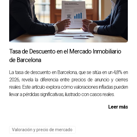
Aprovecha esta tendencia creciente y asegúrate de estar
bien informado sobre todos los aspectos legales y
financieros involucrados.
Haz realidad tu sueño!
Transformar un local comercial en tu hogar ideal es posible;
Tasa de Descuento en el Mercado Inmobiliario
solo necesitas el acompañamiento adecuado para hacerlo
de Barcelona
realidad.
La tasa de descuento en Barcelona, que se sitúa en un 4,8% en
Preguntas Frecuentes
2026, revela la diferencia entre precios de anuncio y cierres
reales. Este artículo explora cómo valoraciones infladas pueden
¿Qué es una Cédula de Habitabilidad?
llevar a pérdidas significativas, ilustrado con casos reales.
La Cédula de Habitabilidad es un documento oficial que
Leer más
certifica que una vivienda cumple con los requisitos
mínimos necesarios para ser habitada legalmente.
Valoración y precio de mercado
¿Por qué es importante tener una Cédula?