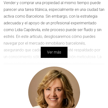
Vender y comprar una propiedad al mismo tiempo puede
parecer una tarea titánica, especialmente en una ciudad tan
activa como Barcelona. Sin embargo, con la estrategia
adecuada y el apoyo de un profesional experimentado
como Lidia Capdevila, este proceso puede ser fluido y sin
estrés. En este artículo, desglosaremos cómo puedes
navegar por el mercado inmobiliario barcelonés,
asegurando que cada paso que des esté respaldado por
Ver más
un conocimiento sólido y una planificación meticulosa. La
clave está en entender tus necesidades, conocer el
mercado y saber cuándo es el momento adecuado para
actuar.
Estrategias para Vender y Comprar
Simultáneamente
La primera estrategia que debes considerar es la