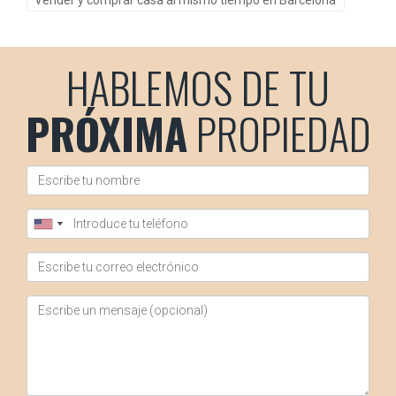
Vender y comprar casa al mismo tiempo en Barcelona
para explorar tus opciones.
¿Qué documentos necesito para vender mi
propiedad?
HABLEMOS DE TU
Los documentos básicos incluyen la escritura de la
PRÓXIMA
PROPIEDAD
propiedad, certificados energéticos y cualquier
documentación relacionada con cargas o hipotecas
existentes. Un agente inmobiliario te ayudará a reunir todo
lo necesario. Recuerda que contar con un profesional
como Lidia Capdevila no solo simplifica el proceso sino
que también te brinda tranquilidad al tomar decisiones
importantes sobre tu futuro inmobiliario. ¡No esperes más!