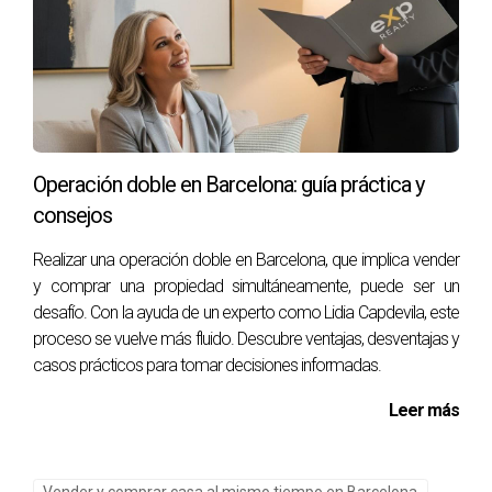
futuras, así como tu presupuesto. También es importante
investigar diferentes áreas para encontrar la ubicación
ideal.
¿Cuánto tiempo suele llevar vender una
propiedad en Barcelona?
Operación doble en Barcelona: guía práctica y
El tiempo puede variar dependiendo del mercado actual y
consejos
la demanda. Sin embargo, con la estrategia adecuada y un
Realizar una operación doble en Barcelona, que implica vender
buen agente como Lidia Capdevila, puedes acelerar este
y comprar una propiedad simultáneamente, puede ser un
proceso significativamente.
desafío. Con la ayuda de un experto como Lidia Capdevila, este
proceso se vuelve más fluido. Descubre ventajas, desventajas y
¿Es posible financiar la compra antes de
casos prácticos para tomar decisiones informadas.
vender mi propiedad actual?
Sí, muchas personas optan por financiamiento puente o
Leer más
préstamos temporales mientras venden su propiedad
actual. Es recomendable hablar con un asesor financiero