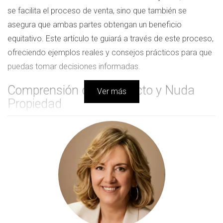
se facilita el proceso de venta, sino que también se
asegura que ambas partes obtengan un beneficio
equitativo. Este artículo te guiará a través de este proceso,
ofreciendo ejemplos reales y consejos prácticos para que
puedas tomar decisiones informadas.
Comprensión del Usufructo y Nuda
Ver más
Propiedad
El usufructo es el derecho a disfrutar de una propiedad
ajena, mientras que la nuda propiedad se refiere a la
titularidad del bien sin el derecho a usarlo. Esta dualidad
puede surgir en diversas situaciones, como herencias o
donaciones. Cuando un usufructuario y un nudo propietario
deciden vender juntos, es crucial que comprendan sus
derechos y responsabilidades. La colaboración entre
ambos puede facilitar no solo la venta sino también la