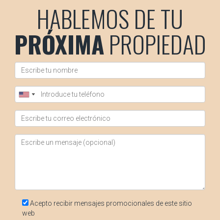
HABLEMOS DE TU
propiedad hasta su fallecimiento; sin embargo, no le otorga
derechos sobre la venta sin el consentimiento del nudo
PRÓXIMA
PROPIEDAD
propietario.
¿Es necesario un contrato para formalizar la
venta conjunta?
Sí, es fundamental redactar un contrato claro que
especifique los términos acordados entre las partes
involucradas para evitar futuros conflictos legales.
Recuerda que si tienes más preguntas o necesitas
asistencia personalizada sobre tu situación inmobiliaria en
Barcelona, Lidia Capdevila está lista para ayudarte a dar los
siguientes pasos hacia una solución satisfactoria. ¡No
dudes en contactarla!
Acepto recibir mensajes promocionales de este sitio
web