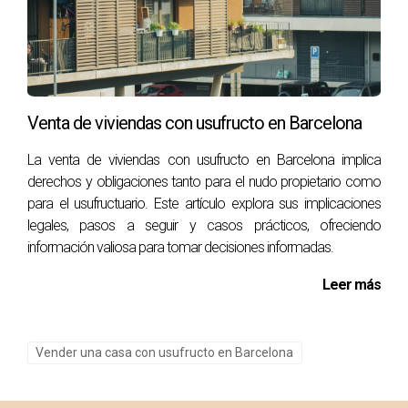
mediación o asesoramiento legal para encontrar un
acuerdo que beneficie a ambas partes.
¿Cómo se determina el valor de la propiedad?
El valor de la propiedad puede determinarse mediante una
Venta de viviendas con usufructo en Barcelona
tasación profesional que tenga en cuenta factores como
ubicación, estado del inmueble y precios recientes de
La venta de viviendas con usufructo en Barcelona implica
propiedades similares en la zona.
derechos y obligaciones tanto para el nudo propietario como
para el usufructuario. Este artículo explora sus implicaciones
¿Puedo vender mi parte del usufructo?
legales, pasos a seguir y casos prácticos, ofreciendo
información valiosa para tomar decisiones informadas.
Sí, es posible vender o ceder los derechos del usufructo a
otra persona; sin embargo, esto debe hacerse bajo ciertas
Leer más
condiciones legales y siempre es recomendable contar
con asesoría jurídica.
Vender una casa con usufructo en Barcelona
¿Qué implica tener un usufructo vitalicio?
Un usufructo vitalicio permite al usufructuario vivir en la