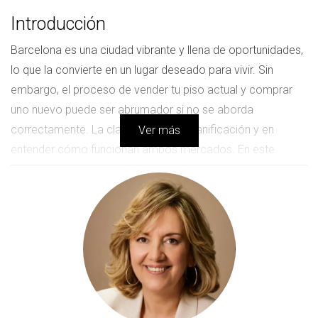
Introducción
Barcelona es una ciudad vibrante y llena de oportunidades,
lo que la convierte en un lugar deseado para vivir. Sin
embargo, el proceso de vender tu piso actual y comprar
uno nuevo puede ser abrumador si no se aborda
correctamente. La clave está en la planificación y en
Ver más
entender cómo funcionan ambos mercados. En este
artículo, te ofreceremos consejos prácticos y ejemplos
reales que te ayudarán a navegar por este proceso sin
problemas.
Planificación previa
Antes de lanzarte a la aventura de vender y comprar, es
esencial realizar una planificación adecuada. Esto no solo
te ahorrará tiempo y esfuerzo, sino que también te