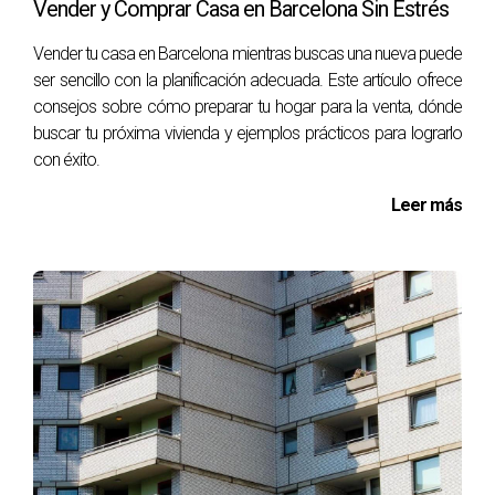
Vender y Comprar Casa en Barcelona Sin Estrés
cambios." </blockquote> Lidia Capdevila puede ayudarte a
Vender tu casa en Barcelona mientras buscas una nueva puede
gestionar estas transacciones simultáneamente,
ser sencillo con la planificación adecuada. Este artículo ofrece
asegurando que cada paso se realice sin contratiempos.
consejos sobre cómo preparar tu hogar para la venta, dónde
buscar tu próxima vivienda y ejemplos prácticos para lograrlo
Conclusión
con éxito.
Coordinar la venta de tu piso en Barcelona con la compra
Leer más
de un nuevo hogar no tiene por qué ser estresante si sigues
los pasos correctos. La planificación meticulosa, el
conocimiento del mercado y el apoyo adecuado son
esenciales para hacer que esta transición sea fluida.
Recuerda que contar con un profesional como Lidia
Capdevila puede marcar la diferencia entre una experiencia
complicada y una exitosa.
Preguntas frecuentes