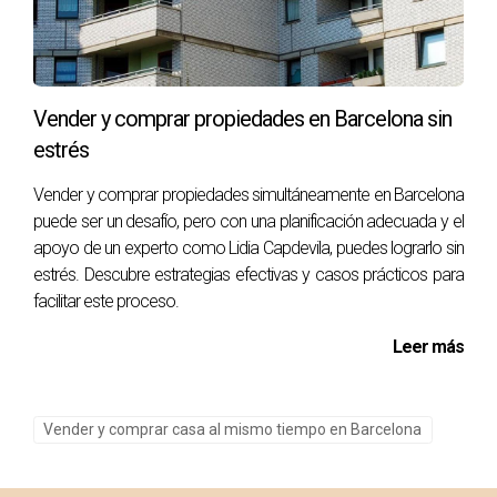
¿Cuánto tiempo tarda generalmente en vender
un piso en Barcelona?
El tiempo puede variar dependiendo del mercado, pero
generalmente puede tardar entre uno y tres meses.
Vender y comprar propiedades en Barcelona sin
estrés
¿Es necesario hacer reformas antes de vender
mi piso?
Vender y comprar propiedades simultáneamente en Barcelona
No siempre es necesario, pero pequeñas mejoras pueden
puede ser un desafío, pero con una planificación adecuada y el
aumentar significativamente su valor.
apoyo de un experto como Lidia Capdevila, puedes lograrlo sin
estrés. Descubre estrategias efectivas y casos prácticos para
¿Qué documentos necesito para vender mi
facilitar este proceso.
propiedad?
Leer más
Necesitarás el título de propiedad, certificado energético y
otros documentos relacionados con la propiedad.
Vender y comprar casa al mismo tiempo en Barcelona
¿Puedo negociar el precio con los
compradores?