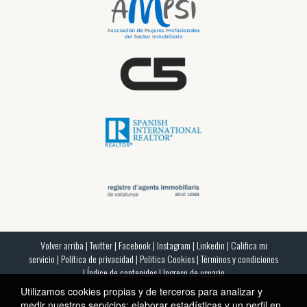
Volver arriba
|
Twitter
|
Facebook
|
Instagram
|
Linkedin
|
Califica mi
servicio
|
Política de privacidad
|
Politica Cookies
|
Términos y condiciones
|
Índice de contenidos
|
Ingreso de usuario
Utilizamos cookies propias y de terceros para analizar y
medir nuestros servicios; elaborar estadísticas y un perfil en