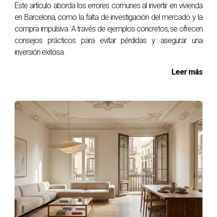
Este artículo aborda los errores comunes al invertir en vivienda
prácticos que muestran su impacto positivo.
en Barcelona, como la falta de investigación del mercado y la
compra impulsiva. A través de ejemplos concretos, se ofrecen
“Contraté a un Personal Shopper porque
consejos prácticos para evitar pérdidas y asegurar una
tenía poco tiempo debido a mi trabajo. En
inversión exitosa.
dos semanas encontré la casa perfecta
Leer más
gracias a su ayuda.” - Laura M.
En el primer caso, Laura M., una joven profesional con
un horario apretado, decidió contratar a un Personal
Shopper Inmobiliario después de sentirse abrumada
por el proceso de búsqueda. En tan solo dos
semanas, encontró su hogar ideal gracias a la
dedicación y experiencia del profesional.
“No sabía nada sobre el mercado inmobiliario
hasta que decidí comprar mi primera casa. Mi