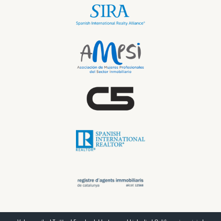
Shopper Inmobiliario?
Los honorarios pueden variar dependiendo del
profesional y los servicios ofrecidos; generalmente se
basan en un porcentaje del precio final de la
propiedad.
¿Es necesario contratar uno si tengo
experiencia en bienes raíces?
Incluso si tienes experiencia previa, contar con un
experto puede ahorrarte tiempo y proporcionarte
información valiosa sobre el mercado actual.
¿Puedo trabajar con un Personal Shopper
si estoy buscando alquilar?
Sí, muchos Personal Shoppers también ofrecen
servicios para inquilinos y pueden ayudarte a
encontrar la propiedad adecuada para alquilar.