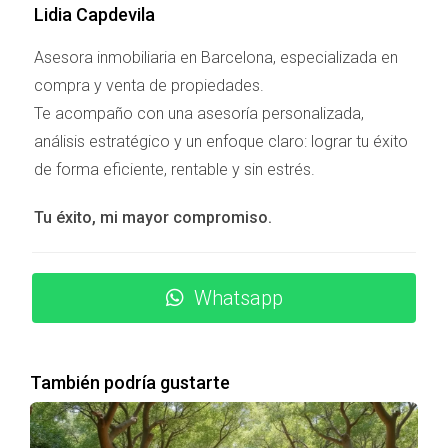
PERSONAL SHOPPER
Lidia Capdevila
INMOBILIARIO?
Asesora inmobiliaria en Barcelona, especializada en
compra y venta de propiedades.
Contratar a un Personal Shopper Inmobiliario no es
Te acompaño con una asesoría personalizada,
solo una cuestión de conveniencia; hay momentos
análisis estratégico y un enfoque claro: lograr tu éxito
específicos en los que su experiencia se vuelve
de forma eficiente, rentable y sin estrés.
invaluable. A continuación, exploraremos tres
situaciones comunes que pueden indicar que es hora
Tu éxito, mi mayor compromiso.
de buscar ayuda profesional.
Falta de tiempo
Whatsapp
La vida moderna está llena de responsabilidades y
compromisos. Si eres una persona ocupada con
poco tiempo para dedicar a la búsqueda de
También podría gustarte
propiedades, un Personal Shopper Inmobiliario puede
ser tu mejor opción. Este profesional se encargará de