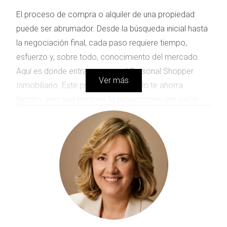
El proceso de compra o alquiler de una propiedad
puede ser abrumador. Desde la búsqueda inicial hasta
la negociación final, cada paso requiere tiempo,
esfuerzo y, sobre todo, conocimiento del mercado.
Aquí es donde entra en juego el Personal Shopper
Ver más
Inmobiliario. Este profesional no solo te ahorra
tiempo, sino que también te proporciona una visión
experta del mercado inmobiliario, lo que puede
marcar la diferencia entre encontrar la casa de tus
sueños o perderte en un mar de opciones. A lo largo
de este artículo, discutiremos cuándo es el momento
adecuado para contratar a un Personal Shopper
Inmobiliario y cómo puede beneficiarte.
¿CUÁNDO CONTRATAR UN