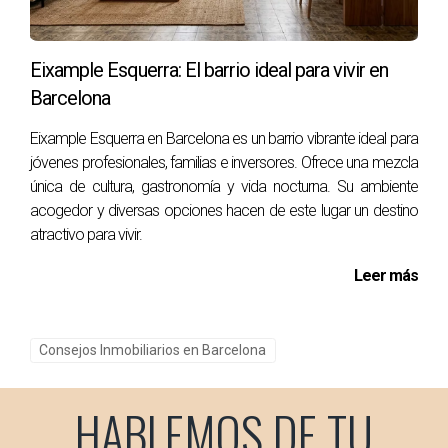
Personal Shopper me guió en cada paso.” -
Carlos T.
Eixample Esquerra: El barrio ideal para vivir en
Carlos T., otro cliente satisfecho, era nuevo en el
Barcelona
mundo inmobiliario y no tenía idea por dónde
Eixample Esquerra en Barcelona es un barrio vibrante ideal para
empezar. Al contratar a un Personal Shopper
jóvenes profesionales, familias e inversores. Ofrece una mezcla
Inmobiliario, recibió asesoramiento experto sobre
única de cultura, gastronomía y vida nocturna. Su ambiente
precios justos y barrios adecuados para sus
acogedor y diversas opciones hacen de este lugar un destino
necesidades familiares.
atractivo para vivir.
Leer más
“Tenía requisitos muy específicos para mi
nueva casa. Mi Personal Shopper encontró
exactamente lo que buscaba.” - Ana G.
Consejos Inmobiliarios en Barcelona
Ana G., quien buscaba una propiedad con
HABLEMOS DE TU
características específicas como piscina y oficina en