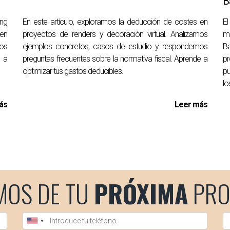
B
sector inmobiliario, con años de experiencia ayudando a propieta
ing
En este artículo, exploramos la deducción de costes en
E
rafías o necesitas consejos específicos, no dudes en ponerte 
 en
proyectos de renders y decoración virtual. Analizamos
m
ograr la venta exitosa que deseas.
cos
ejemplos concretos, casos de estudio y respondemos
Ba
 a
preguntas frecuentes sobre la normativa fiscal. Aprende a
pr
optimizar tus gastos deducibles.
pu
lo
ás
Leer más
MOS DE TU
PRÓXIMA
PRO