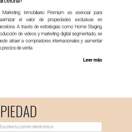
arcelona?
rios a maximizar el valor visual de sus
l Marketing Inmobiliario Premium es esencial para
en contacto conmigo al
34690627102
. Estoy
aximizar el valor de propiedades exclusivas en
rcelona. A través de estrategias como Home Staging,
oducción de videos y marketing digital segmentado, se
ede atraer a compradores internacionales y aumentar
s precios de venta.
Leer más
PIEDAD