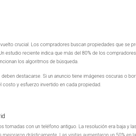
 ha vuelto crucial. Los compradores buscan propiedades que se p
. Un estudio reciente indica que más del 80% de los compradore
uncionan los algoritmos de búsqueda.
deben destacarse. Si un anuncio tiene imágenes oscuras o borros
l costo y esfuerzo invertido en cada propiedad.
id
tos tomadas con un teléfono antiguo. La resolución era baja y 
tas mejoraron drásticamente. Las visitas aumentaron un 50% en la