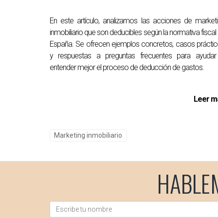
Lidia Capdevila es una experta confiable en el 
En este artículo, analizamos las acciones de market
anuncios. Si estás buscando mejorar tus fotog
inmobiliario que son deducibles según la normativa fiscal
aquí para ayudarte a destacar tu propiedad y l
España. Se ofrecen ejemplos concretos, casos prácti
y respuestas a preguntas frecuentes para ayudar
entender mejor el proceso de deducción de gastos.
Leer m
Marketing inmobiliario
HABLE