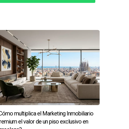
uir imágenes del exterior y del interior.
espacio.
mparado con uno mal presentado.
Cómo multiplica el Marketing Inmobiliario
incluir personas o elementos distractivos.
remium el valor de un piso exclusivo en