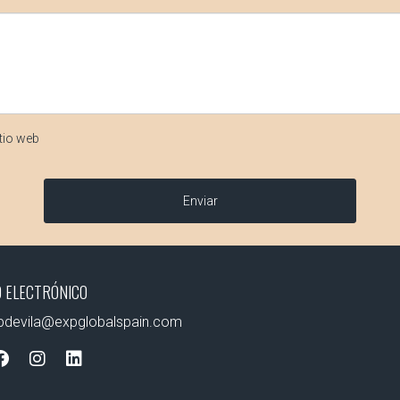
tio web
Enviar
 ELECTRÓNICO
apdevila@expglobalspain.com