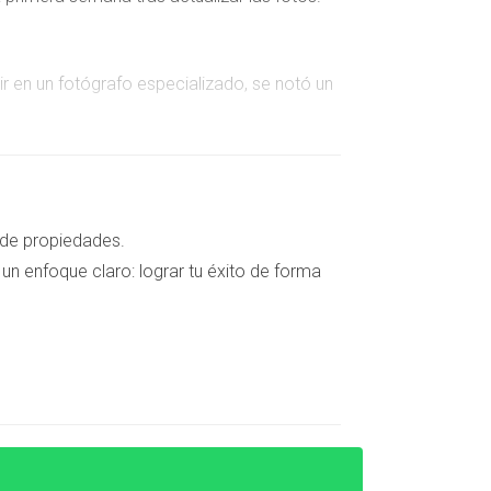
ir en un fotógrafo especializado, se notó un
rar la calidad visual con iluminación natural
 recibió varias propuestas.
 de propiedades.
un enfoque claro: lograr tu éxito de forma
a gran diferencia.
nmobiliario.