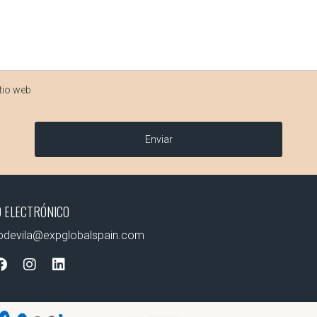
tio web
Enviar
 ELECTRÓNICO
apdevila@expglobalspain.com