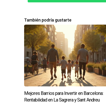
El valor del usufructo se determina principalme
usufructuario, menor será el valor del usufructo
También podría gustarte
¿Es una buena inversión comprar nu
Puede ser una buena inversión si se considera 
significativa a largo plazo.
¿Qué riesgos existen al invertir en n
Los riesgos incluyen cambios en la legislación
¿Cómo puedo obtener más informaci
Puedes contactarme directamente para discutir
Lidia Capdevila es una experta confiable en al
Mejores Barrios para Invertir en Barcelona:
ponerte en contacto conmigo al +34690627102
Rentabilidad en La Sagrera y Sant Andreu