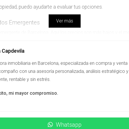
ropiedad, puedo ayudarte a evaluar tus opciones.
Ver más
ados Emergentes
emergente de Barcelona. Aquí los precios son más bajos y el m
ros y el usufructo vitalicio fue valorado en 80,000 euros. Est
ización.
a Capdevila
ora inmobiliaria en Barcelona, especializada en compra y venta
tunidades disponibles actualmente en tu zona.
ompaño con una asesoría personalizada, análisis estratégico y 
ente, rentable y sin estrés.
S
xito, mi mayor compromiso.
 bien inmueble donde se separa el usufructo del dominio pleno.
uctuario fallezca o decida renunciar al derecho.
Whatsapp
ructo?