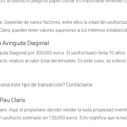
 el usufructo juega un papel crucial. Es importante entender c
e. Depende de varios factores, entre ellos la edad del usufructua
ris, pueden tener valores superiores a los mínimos establecido
n Avinguda Diagonal
uda Diagonal por 300,000 euros. El usufructuario tenía 70 años. 
ucto vitalicio al valor total del inmueble. En este caso, se esti
iona este tipo de transacción? Contáctame.
 Pau Claris
is. Aquí, el propietario decidió vender la nuda propiedad mientra
 un usufructo estimado en 120,000 euros. Esto significa que la n