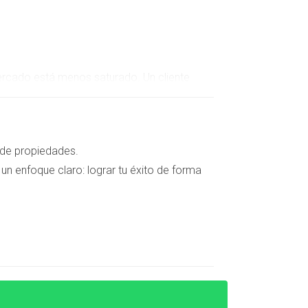
ercado está menos saturado. Un cliente
o permitió al comprador acceder a un inmueble
 de propiedades.
un enfoque claro: lograr tu éxito de forma
 El comprador adquiere la propiedad pero no