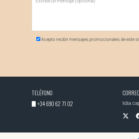
Acepto recibir mensajes promocionales de este si
TELÉFONO
CORREO
+34 690 62 71 02
lidia.c