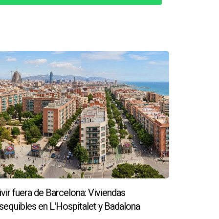
 tablas actuariales. Cuanto mayor sea el
emanda, la revalorización puede ser
a capacidad de venta futura.
n nuda propiedad.
erés o preguntas sobre este tema, no dudes en
ivir fuera de Barcelona: Viviendas
sequibles en L'Hospitalet y Badalona