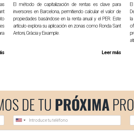
nas
El método de capitalización de rentas es clave para
El
nt
inversores en Barcelona, permitiendo calcular el valor de
De
nto
propiedades basándose en la renta anual y el PER. Este
la
nes
artículo explora su aplicación en zonas como Ronda Sant
o
ra
Antoni, Gràcia y Eixample.
p
at
ás
Leer más
MOS DE TU
PRÓXIMA
PRO