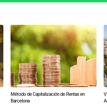
nte por la edad del usufructuario y la expectativa de vida según
.
da propiedad?
la ubicación y las condiciones del mercado. En áreas con alta d
uda propiedad?
 fiscal o económica que pueden afectar el valor del inmueble o l
ón sobre nuda propiedad?
 tus preguntas o necesidades específicas sobre inversiones e
ternativas de venta y nuda propiedad en Barcelona. Si tienes int
Método de Capitalización de Rentas en
V
 para obtener asesoramiento personalizado.
Barcelona
A