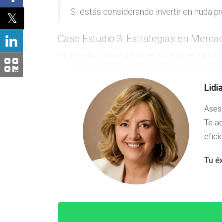
Si estás considerando invertir en nuda p
Caso Estudio 3: Estrategias en Merc
Finalmente, observamos un caso en un barrio 
compró una nuda propiedad por solo 200,000 eu
a un costo menor y con un potencial de revalor
Lidi
Ases
No dudes en preguntarme sobre las opor
Te ac
efici
PREGUNTAS FRECUENTE
Tu é
¿Qué es la nuda propiedad?
La nuda propiedad es una forma de adquirir un
puede disfrutar del inmueble hasta que el usufr
¿Cómo se determina el valor del usuf