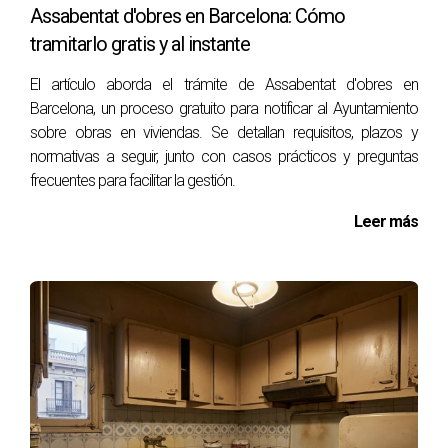
Estoy aquí para ayudarte a entender todos los
Assabentat d'obres en Barcelona: Cómo
beneficios disponibles para ti.
tramitarlo gratis y al instante
El artículo aborda el trámite de Assabentat d'obres en
PREGUNTAS FRECUENTES
Barcelona, un proceso gratuito para notificar al Ayuntamiento
sobre obras en viviendas. Se detallan requisitos, plazos y
¿Cuáles son los requisitos para obtener el
normativas a seguir, junto con casos prácticos y preguntas
Assabentat?
frecuentes para facilitar la gestión.
Necesitas demostrar que no modificarás el tamaño del
Leer más
hueco ni alterarás la estética comunitaria del edificio.
¿Qué tipo de ventanas son recomendadas?
Las mejores opciones incluyen ventanas con vidrios dobles
o triples, gas argón y rotura de puente térmico para
mejorar el aislamiento.
¿Cuánto tiempo toma todo el proceso?