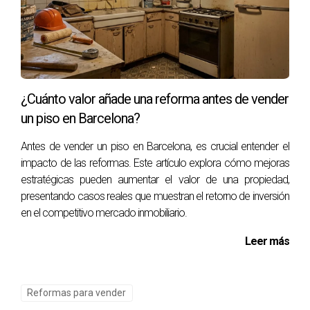
Desde la presentación del Assabentat hasta la instalación
final puede tomar entre dos a cuatro meses, dependiendo
del proveedor y la carga administrativa.
¿Es posible cambiar ventanas en edificios
históricos?
¿Cuánto valor añade una reforma antes de vender
Sí, pero deberás cumplir con regulaciones específicas que
un piso en Barcelona?
protegen la estética e integridad del edificio histórico.
Antes de vender un piso en Barcelona, es crucial entender el
¿Dónde puedo obtener más información sobre
impacto de las reformas. Este artículo explora cómo mejoras
subvenciones?
estratégicas pueden aumentar el valor de una propiedad,
presentando casos reales que muestran el retorno de inversión
Puedes visitar la página oficial del Consorci de l'Habitatge o
en el competitivo mercado inmobiliario.
consultar directamente con un profesional en rehabilitación
energética.
Leer más
Lidia Capdevila es una experta inmobiliaria en Barcelona. Si
estás considerando cambiar tus ventanas o necesitas más
Reformas para vender