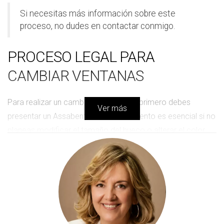
Si necesitas más información sobre este
proceso, no dudes en contactar conmigo.
PROCESO LEGAL PARA
CAMBIAR VENTANAS
Para realizar un cambio de ventanas, primero debes
Ver más
presentar un Assabentat. Este documento es esencial si no
planeas modificar el tamaño del hueco o alterar el color
comunitario. Aquí hay algunos puntos clave a considerar:
Las ventanas deben ser de alta eficiencia (vidrios con
gas argón y rotura de puente térmico).
No se permite modificar el tamaño del hueco original.
Debes respetar las normas estéticas del edificio.
Una vez tengas el
Assabentat
, podrás proceder a buscar