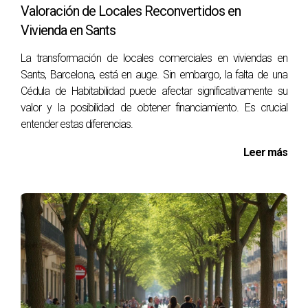
Valoración de Locales Reconvertidos en
Ana eligió vender la nuda propiedad y pudo mantener su
Vivienda en Sants
apartamento mientras obtuvo liquidez suficiente para
La transformación de locales comerciales en viviendas en
disfrutar de viajes y actividades recreativas. El proceso fue
Sants, Barcelona, está en auge. Sin embargo, la falta de una
sencillo y transparente.
Cédula de Habitabilidad puede afectar significativamente su
valor y la posibilidad de obtener financiamiento. Es crucial
Piénsalo bien; tal vez sea hora de tomar
entender estas diferencias.
decisiones que mejoren tu futuro financiero.
Leer más
PREGUNTAS FRECUENTES
¿Qué pasa si decido mudarme después de
vender la nuda propiedad?
No hay problema; puedes hacerlo siempre que sea dentro
del marco legal establecido al momento de realizar la
venta.