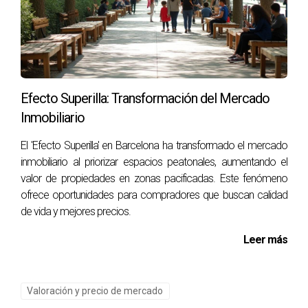
¿Es posible recuperar la nuda propiedad
después de haberla vendido?
No, al vender la nuda propiedad se pierde ese derecho
definitivamente.
Efecto Superilla: Transformación del Mercado
¿Qué ocurre si fallezco antes que mi usufructo
termine?
Inmobiliario
El usufructo se extinguirá al fallecer; los nuevos propietarios
El 'Efecto Superilla' en Barcelona ha transformado el mercado
podrán disponer del inmueble según lo acordado.
inmobiliario al priorizar espacios peatonales, aumentando el
valor de propiedades en zonas pacificadas. Este fenómeno
¿Cuánto tiempo dura el proceso para vender la
ofrece oportunidades para compradores que buscan calidad
nuda propiedad?
de vida y mejores precios.
Generalmente, el proceso puede llevar entre uno a tres
Leer más
meses dependiendo del caso y del mercado inmobiliario.
¿Puedo elegir quién comprará mi nuda
Valoración y precio de mercado
propiedad?