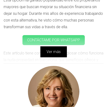
Esta opción ha ganado popularidad entre los propietarios
mayores que buscan mejorar su situación financiera sin
dejar su hogar. Durante mis años de experiencia trabajando
con esta alternativa, he visto cómo muchas personas
transforman sus vidas a través de ella.
CONTÁCTAME POR WHATSAPP
Ver más
Este artículo tiene como objetivo desglosar cómo funciona
la nuda propiedad en Barcelona, qué beneficios ofrece y
cómo puede ser la solución que muchos seniors necesitan
para mejorar su calidad de vida. Compartiré casos reales
que ilustran este proceso y responderé a preguntas
frecuentes que pueden surgir al considerar esta opción.
CASO DE ESTUDIO 1: MARÍA Y SU